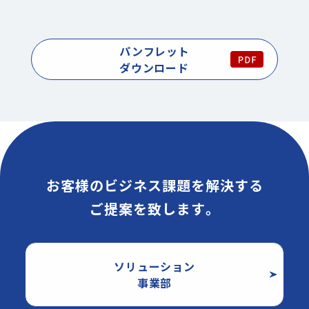
パンフレット
ダウンロード
お
客
様
の
ビ
ジ
ネ
ス
課
題
を
解
決
す
る
ご
提
案
を
致
し
ま
す
。
ソリューション
事業部